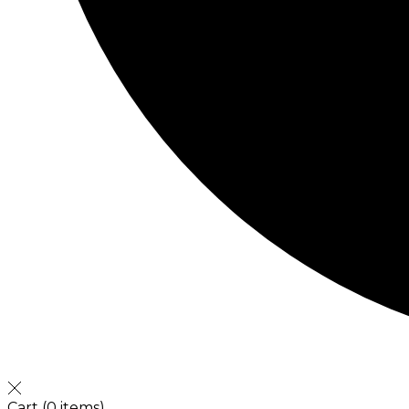
Cart
(0 items)